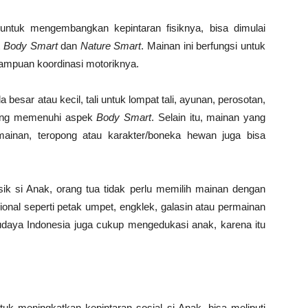
ntuk mengembangkan kepintaran fisiknya, bisa dimulai
t
Body Smart
dan
Nature Smart
. Mainan ini berfungsi untuk
mpuan koordinasi motoriknya.
esar atau kecil, tali untuk lompat tali, ayunan, perosotan,
yang memenuhi aspek
Body Smart
. Selain itu, mainan yang
mainan, teropong atau karakter/boneka hewan juga bisa
ik si Anak, orang tua tidak perlu memilih mainan dengan
onal seperti petak umpet, engklek, galasin atau permainan
udaya Indonesia juga cukup mengedukasi anak, karena itu
k meningkatkan kepintaran sosial si Anak, bisa meliputi