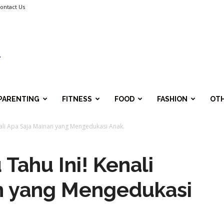
ontact Us
PARENTING
FITNESS
FOOD
FASHION
OT
nali Apa Saja Mainan yang Mengedukasi Anak.
Tahu Ini! Kenali
n yang Mengedukasi