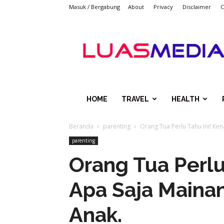
Masuk / Bergabung
About
Privacy
Disclaimer
C
LUASMEDIACOM
HOME
TRAVEL
HEALTH
Beranda
parenting
Orang Tua Perlu Tahu Ini! Ke
parenting
Orang Tua Perlu 
Apa Saja Maina
Anak.