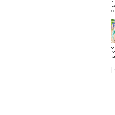
K
P
C
Or
Ke
ya