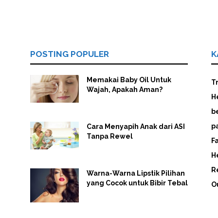
POSTING POPULER
K
Memakai Baby Oil Untuk
T
Wajah, Apakah Aman?
H
b
p
Cara Menyapih Anak dari ASI
Tanpa Rewel
F
H
R
Warna-Warna Lipstik Pilihan
yang Cocok untuk Bibir Tebal
O