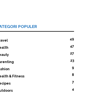
ATEGORI POPULER
49
ravel
47
ealth
27
eauty
23
arenting
9
ashion
8
ealth & Fitness
7
ecipes
4
utdoors