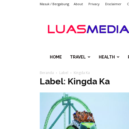
Masuk / Bergabung
About
Privacy
Disclaimer
C
LUASMEDIACOM
HOME
TRAVEL
HEALTH
Beranda
Label
Kingda Ka
Label: Kingda Ka