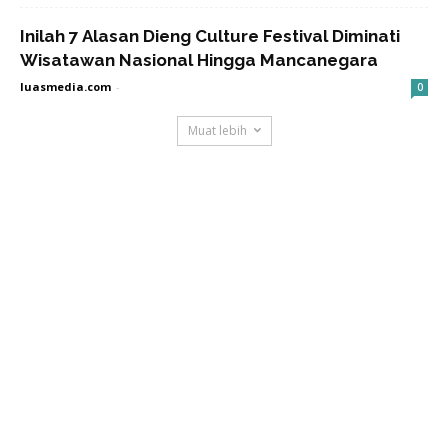
Inilah 7 Alasan Dieng Culture Festival Diminati
Wisatawan Nasional Hingga Mancanegara
luasmedia.com
-
0
Muat lebih