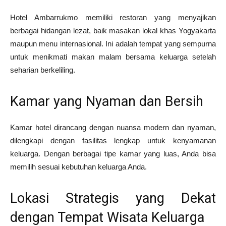
Hotel Ambarrukmo memiliki restoran yang menyajikan
berbagai hidangan lezat, baik masakan lokal khas Yogyakarta
maupun menu internasional. Ini adalah tempat yang sempurna
untuk menikmati makan malam bersama keluarga setelah
seharian berkeliling.
Kamar yang Nyaman dan Bersih
Kamar hotel dirancang dengan nuansa modern dan nyaman,
dilengkapi dengan fasilitas lengkap untuk kenyamanan
keluarga. Dengan berbagai tipe kamar yang luas, Anda bisa
memilih sesuai kebutuhan keluarga Anda.
Lokasi Strategis yang Dekat
dengan Tempat Wisata Keluarga