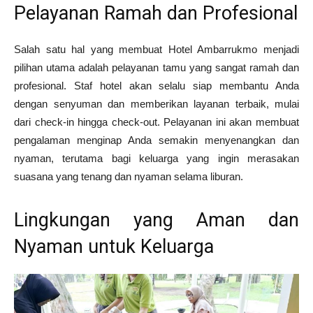
Pelayanan Ramah dan Profesional
Salah satu hal yang membuat Hotel Ambarrukmo menjadi
pilihan utama adalah pelayanan tamu yang sangat ramah dan
profesional. Staf hotel akan selalu siap membantu Anda
dengan senyuman dan memberikan layanan terbaik, mulai
dari check-in hingga check-out. Pelayanan ini akan membuat
pengalaman menginap Anda semakin menyenangkan dan
nyaman, terutama bagi keluarga yang ingin merasakan
suasana yang tenang dan nyaman selama liburan.
Lingkungan yang Aman dan
Nyaman untuk Keluarga