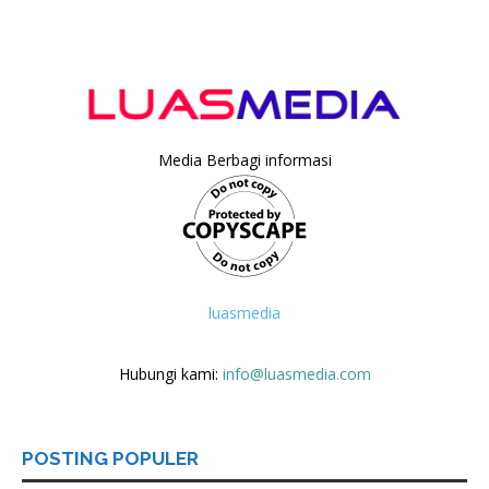
Media Berbagi informasi
luasmedia
Hubungi kami:
info@luasmedia.com
POSTING POPULER