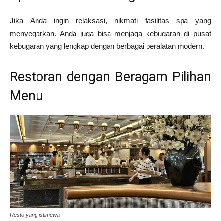
Jika Anda ingin relaksasi, nikmati fasilitas spa yang
menyegarkan. Anda juga bisa menjaga kebugaran di pusat
kebugaran yang lengkap dengan berbagai peralatan modern.
Restoran dengan Beragam Pilihan
Menu
Resto yang istimewa