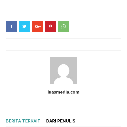
luasmedia.com
BERITA TERKAIT
DARI PENULIS