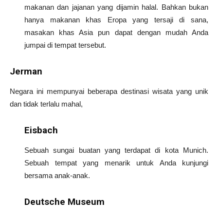
makanan dan jajanan yang dijamin halal. Bahkan bukan
hanya makanan khas Eropa yang tersaji di sana,
masakan khas Asia pun dapat dengan mudah Anda
jumpai di tempat tersebut.
Jerman
Negara ini mempunyai beberapa destinasi wisata yang unik
dan tidak terlalu mahal,
Eisbach
Sebuah sungai buatan yang terdapat di kota Munich.
Sebuah tempat yang menarik untuk Anda kunjungi
bersama anak-anak.
Deutsche Museum