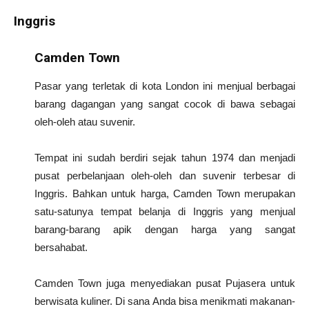
Inggris
Camden Town
Pasar yang terletak di kota London ini menjual berbagai
barang dagangan yang sangat cocok di bawa sebagai
oleh-oleh atau suvenir.
Tempat ini sudah berdiri sejak tahun 1974 dan menjadi
pusat perbelanjaan oleh-oleh dan suvenir terbesar di
Inggris. Bahkan untuk harga, Camden Town merupakan
satu-satunya tempat belanja di Inggris yang menjual
barang-barang apik dengan harga yang sangat
bersahabat.
Camden Town juga menyediakan pusat Pujasera untuk
berwisata kuliner. Di sana Anda bisa menikmati makanan-