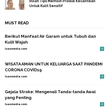
Inilah Tips Memilih Produk Kecantikan
Untuk Kulit Sensitif
MUST READ
Berikut Manfaat Air Garam untuk Tubuh dan
Kulit Wajah
luasmedia.com
-
0
WISATA AMAN UNTUK KELUARGA SAAT PANDEMI
CORONA COVID19
luasmedia.com
-
0
Gejala Stroke: Mengenali Tanda-tanda Awal
yang Penting
luasmedia.com
-
0