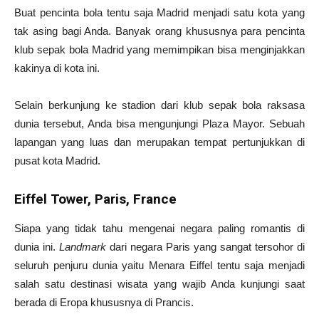
Buat pencinta bola tentu saja Madrid menjadi satu kota yang
tak asing bagi Anda. Banyak orang khususnya para pencinta
klub sepak bola Madrid yang memimpikan bisa menginjakkan
kakinya di kota ini.
Selain berkunjung ke stadion dari klub sepak bola raksasa
dunia tersebut, Anda bisa mengunjungi Plaza Mayor. Sebuah
lapangan yang luas dan merupakan tempat pertunjukkan di
pusat kota Madrid.
Eiffel Tower, Paris, France
Siapa yang tidak tahu mengenai negara paling romantis di
dunia ini.
Landmark
dari negara Paris yang sangat tersohor di
seluruh penjuru dunia yaitu Menara Eiffel tentu saja menjadi
salah satu destinasi wisata yang wajib Anda kunjungi saat
berada di Eropa khususnya di Prancis.