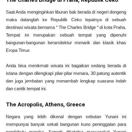
Saat Anda menginginkan liburan bak berada di negeri dongeng
maka datanglah ke Republik Ceko tepatnya di sebuah
destinasi wisata bernama “ The Charles Bridge “ di kota Praha.
Tempat ini merupakan sebuah tempat yang dipenuhi
bangunan-bangunan berarsitektur menarik dan klasik khas
Eropa Timur.
Anda bisa menikmati wisata ini bagaikan sedang berada di
istana dengan dilengkapi pilar-pilar menara, 30 patung autentik
dan juga jembatan yang menambah lengkap suasana indah
dan cantik tempat ini.
The Acropolis, Athens, Greece
Negara yang lebih dikenal dengan sebutan Yunani ini
mempunyai banyak sekali bangunan kuno peninggalan para
pendahulu mereka. Seperti diketahui masyarakat Yunani