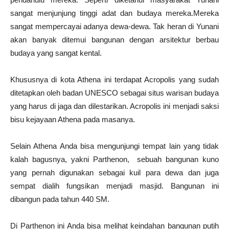
sangat menjunjung tinggi adat dan budaya mereka.Mereka
sangat mempercayai adanya dewa-dewa. Tak heran di Yunani
akan banyak ditemui bangunan dengan arsitektur berbau
budaya yang sangat kental.
Khususnya di kota Athena ini terdapat Acropolis yang sudah
ditetapkan oleh badan UNESCO sebagai situs warisan budaya
yang harus di jaga dan dilestarikan. Acropolis ini menjadi saksi
bisu kejayaan Athena pada masanya.
Selain Athena Anda bisa mengunjungi tempat lain yang tidak
kalah bagusnya, yakni Parthenon, sebuah bangunan kuno
yang pernah digunakan sebagai kuil para dewa dan juga
sempat dialih fungsikan menjadi masjid. Bangunan ini
dibangun pada tahun 440 SM.
Di Parthenon ini Anda bisa melihat keindahan bangunan putih