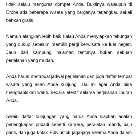
tidak selalu menguras dompet Anda. Buktinya walaupun di
Eropa ada beberapa wisata yang harganya terjangkau sekali
bahkan gratis.
Namun alangkah lebih baik kalau Anda menyiapkan tabungan
yang cukup sebelum memilih pergi berwisata ke luar negeri.
Jauh dari kampung halaman tentunya bukan sebuah
perjalanan yang mudah.
Anda harus membuat jadwal perjalanan dan juga daftar tempat
wisata yang akan Anda kunjungi. Hal ini agar Anda bisa
menghabiskan waktu secara efektif selama perjalanan liburan
Anda.
Selain daftar kunjungan yang harus Anda siapkan adalah
perlengkapan pribadi seperti kamera, peralatan mandi, baju
ganti, dan juga kotak P3K untuk jaga-jaga selama Anda dalam