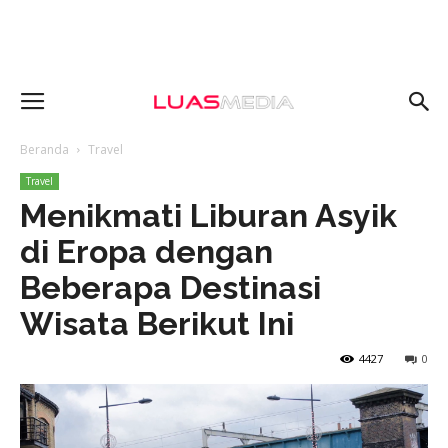
Beranda
Travel
Travel
Menikmati Liburan Asyik
di Eropa dengan
Beberapa Destinasi
Wisata Berikut Ini
4427
0