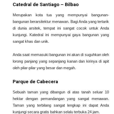
Catedral de Santiago – Bilbao
Merupakan kota tua yang mempunyai bangunan-
bangunan berarsitektur menawan. Bagi Anda yang tertarik
di dunia arsitek, tempat ini sangat cocok untuk Anda
kunjungi. Katedral ini mempunyai gaya bangunan yang
sangat khas dan unik.
Anda saat memasuki bangunan ini akan di suguhkan oleh
lorong panjang yang sepanjang kanan dan kirinya di apit
oleh pilar-pilar yang besar dan megah.
Parque de Cabecera
Sebuah taman yang dibangun di atas tanah seluar 10
hektar dengan pemandangan yang sangat menawan.
Taman yang terbilang sangat lengkap ini dapat Anda
kunjungi secara gratis bahkan selalu terbuka 24 jam.