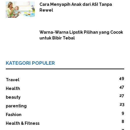
Cara Menyapih Anak dari ASI Tanpa
Rewel
Warna-Warna Lipstik Pilihan yang Cocok
untuk Bibir Tebal
KATEGORI POPULER
49
Travel
47
Health
27
beauty
23
parenting
9
Fashion
8
Health & Fitness