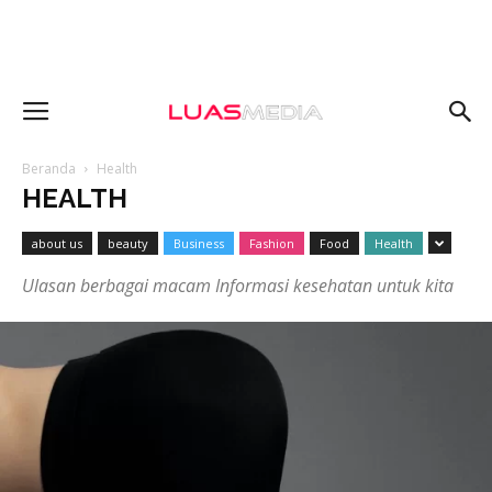
Beranda
Health
HEALTH
about us
beauty
Business
Fashion
Food
Health
Ulasan berbagai macam Informasi kesehatan untuk kita