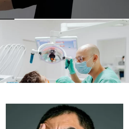
HEALTH
Obat Alami Untuk Wasir dan Cara
Mengatasi Wasir Berdarah
luasmedia.com
-
HEALTH
Biaya Perawatan Karang Gigi Untuk
Kesehatan Mulut
luasmedia.com
-