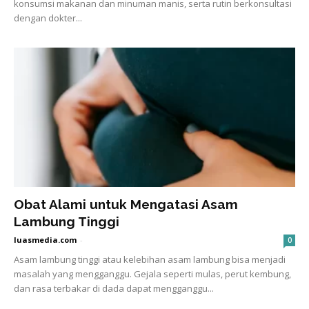
konsumsi makanan dan minuman manis, serta rutin berkonsultasi
dengan dokter...
Obat Alami untuk Mengatasi Asam
Lambung Tinggi
luasmedia.com
-
0
Asam lambung tinggi atau kelebihan asam lambung bisa menjadi
masalah yang mengganggu. Gejala seperti mulas, perut kembung,
dan rasa terbakar di dada dapat mengganggu...