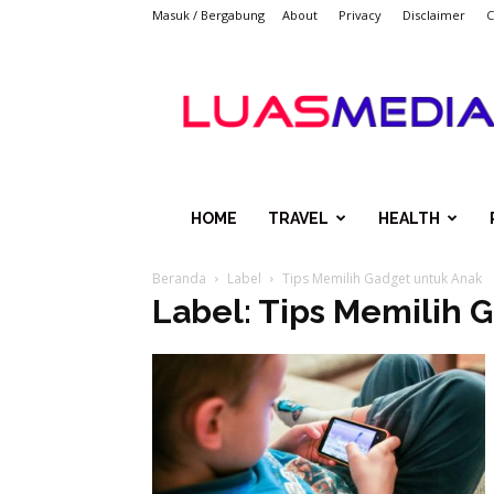
Masuk / Bergabung
About
Privacy
Disclaimer
C
LUASMEDIACOM
HOME
TRAVEL
HEALTH
Beranda
Label
Tips Memilih Gadget untuk Anak
Label: Tips Memilih 