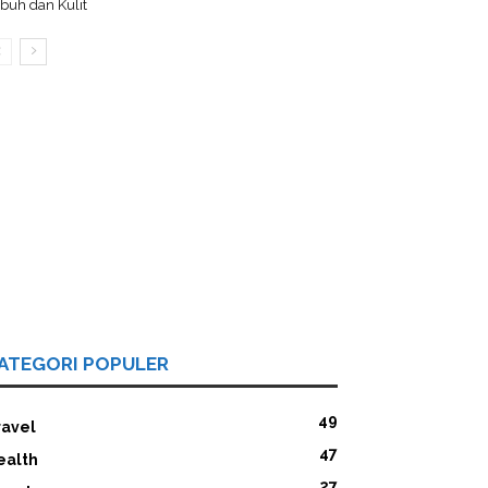
buh dan Kulit
ATEGORI POPULER
49
ravel
47
ealth
27