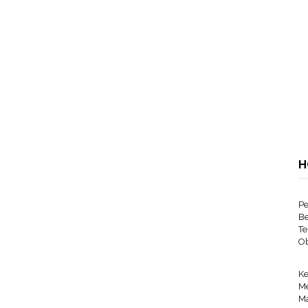
H
Pe
Be
Te
Ob
Ke
Me
Ma