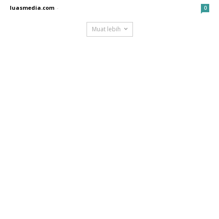
luasmedia.com
-
0
Muat lebih