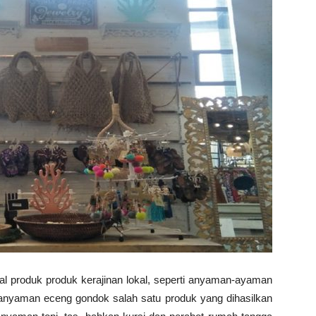
ual produk produk kerajinan lokal, seperti anyaman-ayaman
 anyaman eceng gondok salah satu produk yang dihasilkan