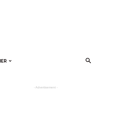
HER
- Advertisement -