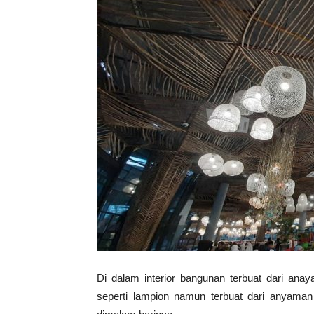
Di dalam interior bangunan terbuat dari a
seperti lampion namun terbuat dari anyam