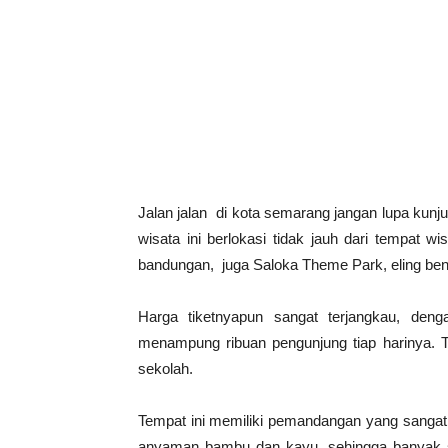
Jalan jalan di kota semarang jangan lupa kunj
wisata ini berlokasi tidak jauh dari tempat w
bandungan, juga Saloka Theme Park, eling ben
Harga tiketnyapun sangat terjangkau, deng
menampung ribuan pengunjung tiap harinya. Tem
sekolah.
Tempat ini memiliki pemandangan yang sangat
anyaman bambu dan kayu, sehingga banyak se