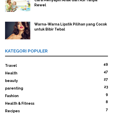
Cara Menyapih Anak dari ASI Tanpa
Rewel
Warna-Warna Lipstik Pilihan yang Cocok
untuk Bibir Tebal
KATEGORI POPULER
49
Travel
47
Health
27
beauty
23
parenting
9
Fashion
8
Health & Fitness
7
Recipes