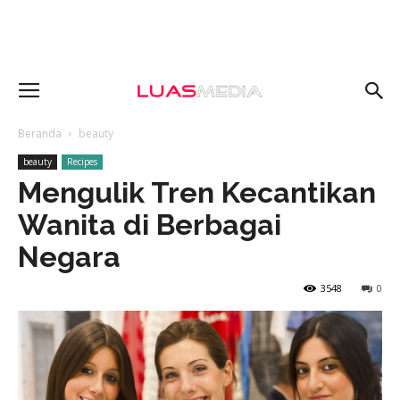
Beranda
beauty
beauty
Recipes
Mengulik Tren Kecantikan
Wanita di Berbagai
Negara
3548
0