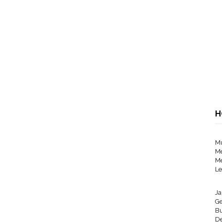
H
M
M
M
Le
J
Ge
Bu
De