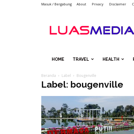
Masuk / Bergabung
About
Privacy
Disclaimer
C
LUASMEDIACOM
HOME
TRAVEL
HEALTH
Beranda
Label
Bougenville
Label: bougenville