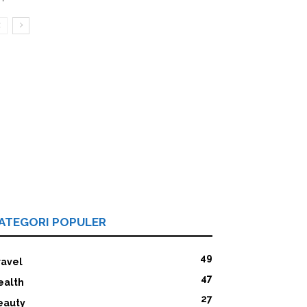
ATEGORI POPULER
49
ravel
47
ealth
27
eauty