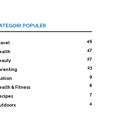
ATEGORI POPULER
49
ravel
47
ealth
27
eauty
23
arenting
9
ashion
8
ealth & Fitness
7
ecipes
4
utdoors