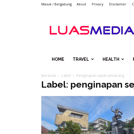
Masuk / Bergabung
About
Privacy
Disclaimer
C
LUASMEDIACOM
HOME
TRAVEL
HEALTH
Beranda
Label
Penginapan sejuk semarang
Label: penginapan s