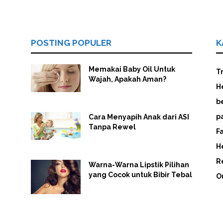
POSTING POPULER
K
Memakai Baby Oil Untuk
T
Wajah, Apakah Aman?
H
b
p
Cara Menyapih Anak dari ASI
Tanpa Rewel
F
H
R
Warna-Warna Lipstik Pilihan
yang Cocok untuk Bibir Tebal
O