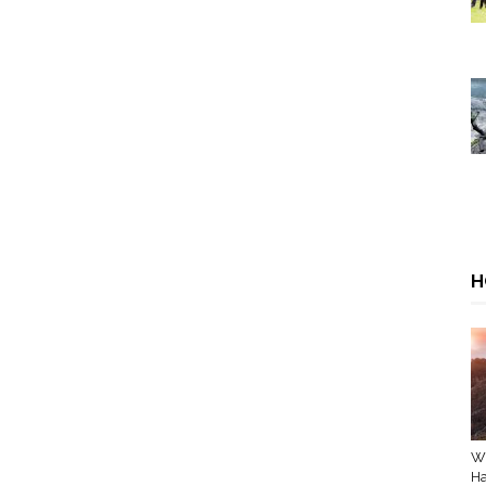
H
Wi
Ha