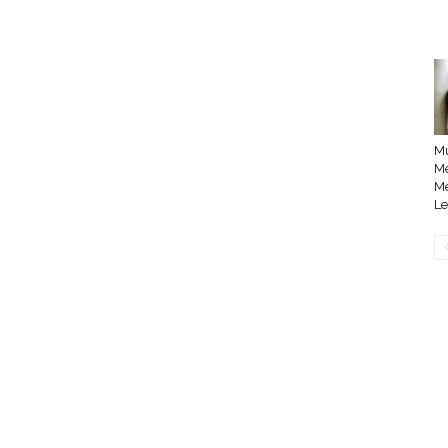
M
M
M
Le