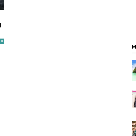
d
0
M